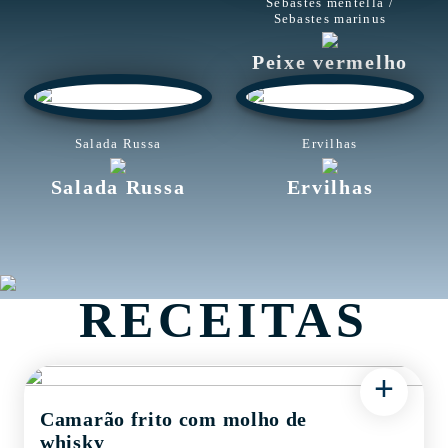
Sebastes mentella /
Sebastes marinus
Peixe vermelho
Salada Russa
Ervilhas
Salada Russa
Ervilhas
RECEITAS
+
Camarão frito com molho de
whisky