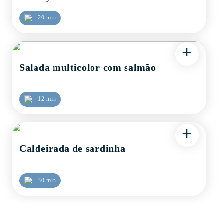
20 min
+
Salada multicolor com salmão
12 min
+
Caldeirada de sardinha
30 min