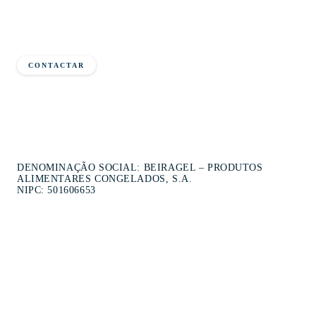
formulário e diga-nos a sua opinião.
Ajude-nos a prestar um serviço melhor e que vá de encontro aos seus
desejos.
CONTACTAR
Termos e Condições
|
Política de privacidade e Cookies
|
Livro de
Reclamações
DENOMINAÇÃO SOCIAL: BEIRAGEL – PRODUTOS
ALIMENTARES CONGELADOS, S.A.
NIPC: 501606653
Reta de Oliveira de Barreiros
3500-892 Viseu
232 461 331
Custo da chamada: Chamada para rede fixa nacional
comercial@beiragel.pt
contabilidade@beiragel.pt