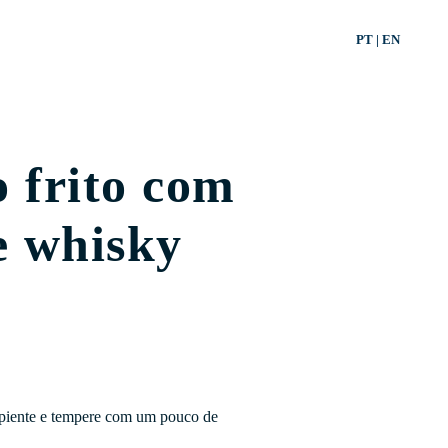
PT
|
EN
 frito com
e whisky
piente e tempere com um pouco de