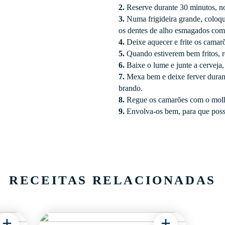
2.
Reserve durante 30 minutos, n
3.
Numa frigideira grande, coloqu
os dentes de alho esmagados com 
4.
Deixe aquecer e frite os camarõ
5.
Quando estiverem bem fritos, re
6.
Baixe o lume e junte a cerveja,
7.
Mexa bem e deixe ferver duran
brando.
8.
Regue os camarões com o molh
9.
Envolva-os bem, para que poss
RECEITAS RELACIONADAS
+
+