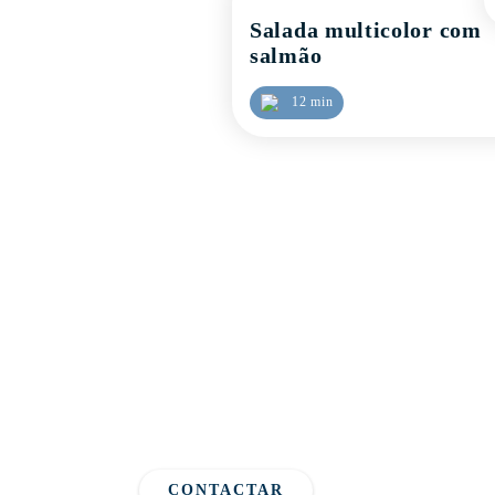
Salada multicolor com
salmão
12 min
Entre em contacto com a Beiragel de forma simples e
formulário e diga-nos a sua opinião.
Ajude-nos a prestar um serviço melhor e que vá de 
CONTACTAR