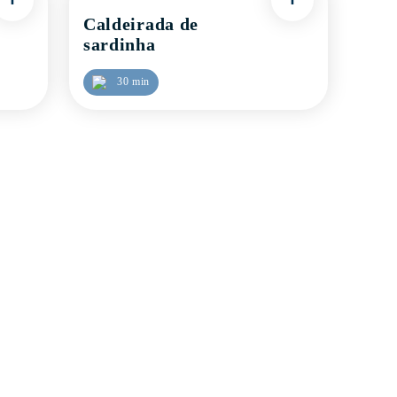
Caldeirada de
sardinha
30 min
 eficiente através deste
Reta de Oliveira de Barreiros
3500-892 Viseu
encontro aos seus desejos.
232 461 331
Custo da chamada: Chamada para rede f